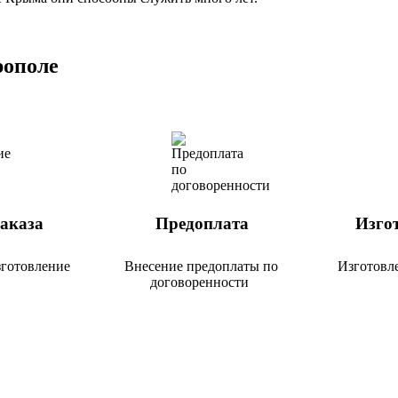
рополе
аказа
Предоплата
Изгот
зготовление
Внесение предоплаты по
Изготовле
договоренности