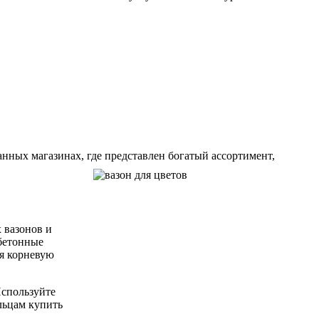
нных магазинах, где представлен богатый ассортимент,
 вазонов и
 бетонные
яя корневую
Используйте
льцам купить