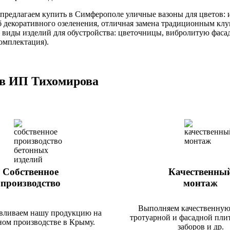
предлагаем купить в Симферополе уличные вазоны для цветов: 
б декоративного озеленения, отличная замена традиционным кл
е виды изделий для обустройства: цветочницы, вибролитую фас
омплектация).
 в ИП Тихомирова
Собственное
Качественны
производство
монтаж
Выполняем качественную
вливаем нашу продукцию на
тротуарной и фасадной пли
ном производстве в Крыму.
заборов и др.