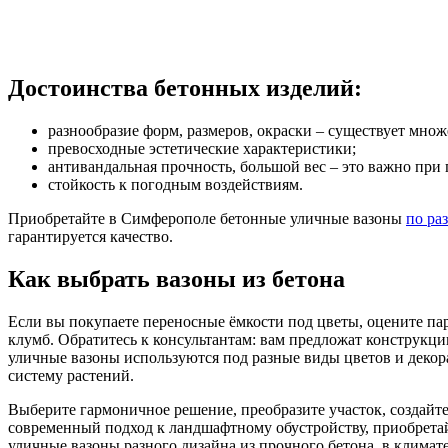
Достоинства бетонных изделий:
разнообразие форм, размеров, окраски – существует мно
превосходные эстетические характеристики;
антивандальная прочность, большой вес – это важно при
стойкость к погодным воздействиям.
Приобретайте в Симферополе бетонные уличные вазоны
по ра
гарантируется качество.
Как выбрать вазоны из бетона
Если вы покупаете переносные ёмкости под цветы, оцените пар
клумб. Обратитесь к консультантам: вам предложат конструк
уличные вазоны используются под разные виды цветов и деко
систему растений.
Выберите гармоничное решение, преобразите участок, создайт
современный подход к ландшафтному обустройству, приобрета
уличные вазоны разного дизайна из прочного бетона, в климат