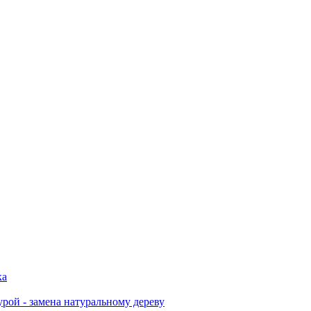
ка
урой - замена натуральному дереву