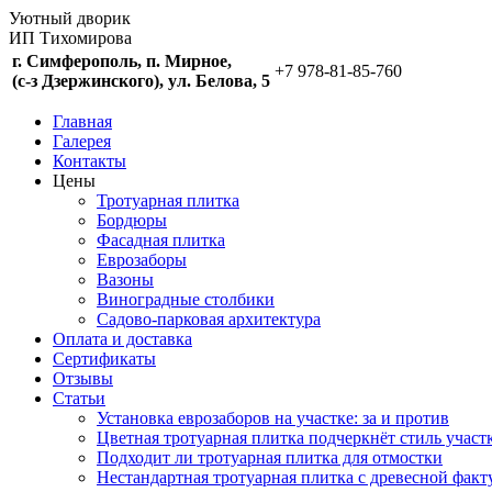
Уютный дворик
ИП Тихомирова
г. Симферополь, п. Мирное,
+7 978-81-85-760
(c-з Дзержинского), ул. Белова, 5
Главная
Галерея
Контакты
Цены
Тротуарная плитка
Бордюры
Фасадная плитка
Еврозаборы
Вазоны
Виноградные столбики
Садово-парковая архитектура
Оплата и доставка
Сертификаты
Отзывы
Статьи
Установка еврозаборов на участке: за и против
Цветная тротуарная плитка подчеркнёт стиль участ
Подходит ли тротуарная плитка для отмостки
Нестандартная тротуарная плитка с древесной факт