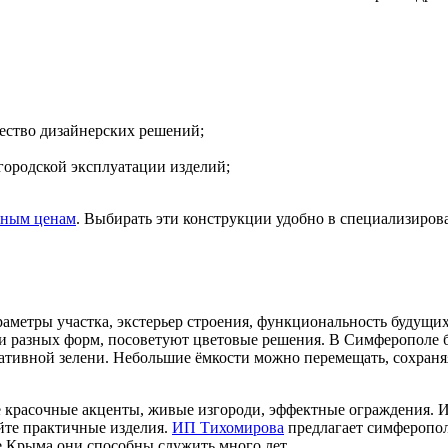
жество дизайнерских решений;
 городской эксплуатации изделий;
зным ценам
. Выбирать эти конструкции удобно в специализирова
аметры участка, экстерьер строения, функциональность будущих
ции разных форм, посоветуют цветовые решения. В Симферополе
ративной зелени. Небольшие ёмкости можно перемещать, сохран
е красочные акценты, живые изгороди, эффектные ограждения. 
йте практичные изделия.
ИП Тихомирова
предлагает симферопо
е Крыма они способны служить много лет.