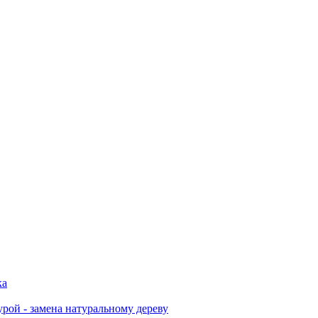
ка
урой - замена натуральному дереву